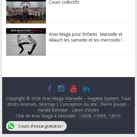
Cours collectifs
Krav-Maga pour Enfants Marseille et
Allauch les samedis et les mercredis !
Copyright © 2026
Krav Maga Marseille – Hagana System
. Tous
droits réservés.
Sitemap
| Conception du site : Pierre Joseph -
Harald Bénoliel
-
Libres d'écrire
Club de Krav Maga à Marseille :
13008
,
13009, 13010
.
Cours d'essai gratuit ici !