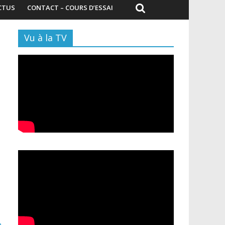
CTUS
CONTACT – COURS D’ESSAI
Vu à la TV
→