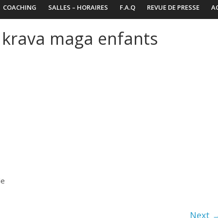
COACHING
SALLES – HORAIRES
F.A.Q
REVUE DE PRESSE
A
t krava maga enfants
le
Next 