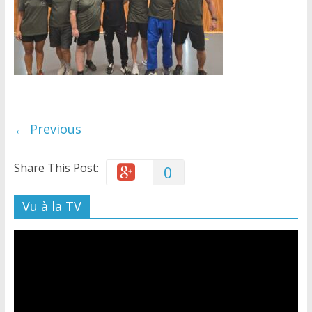
← Previous
Share This Post:
0
Vu à la TV