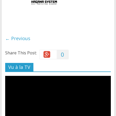
← Previous
Share This Post:
0
Vu à la TV