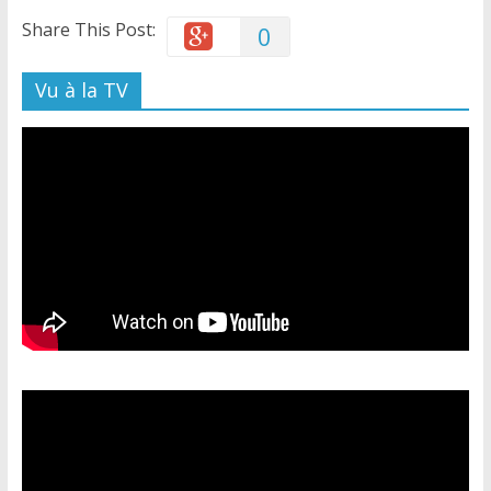
Share This Post:
0
Vu à la TV