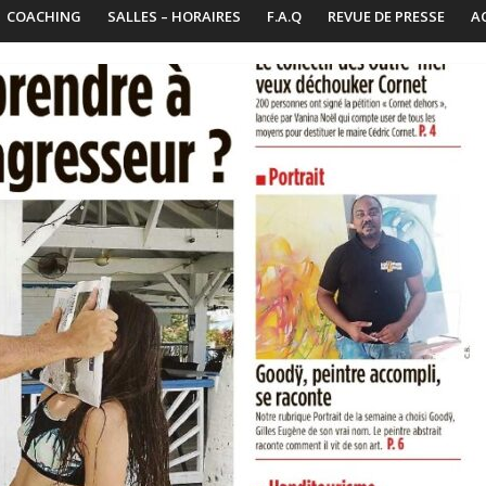
COACHING
SALLES – HORAIRES
F.A.Q
REVUE DE PRESSE
A