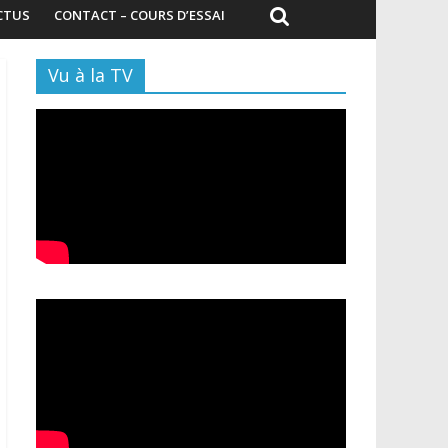
CTUS
CONTACT – COURS D’ESSAI
Vu à la TV