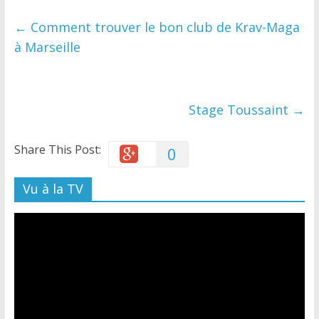
←
Comment trouver le bon club de Krav-Maga
à Marseille
Stage Toussaint
→
Share This Post:
0
Vu à la TV